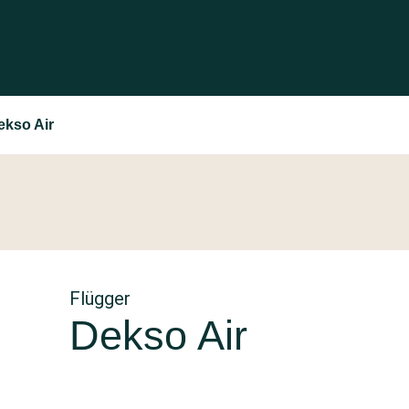
ekso Air
Flügger
Dekso Air