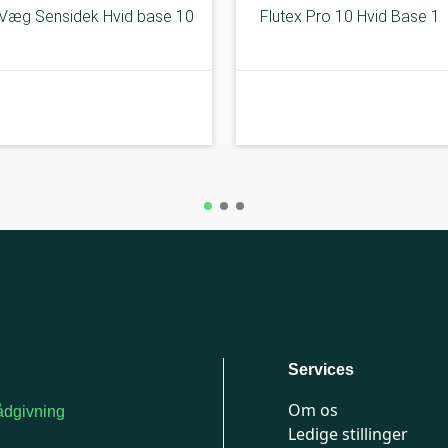
Væg Sensidek Hvid base 10
Flutex Pro 10 Hvid Base 1
Under middel
Under middel
Services
Om os
dgivning
Ledige stillinger
or medlemmer: 7741