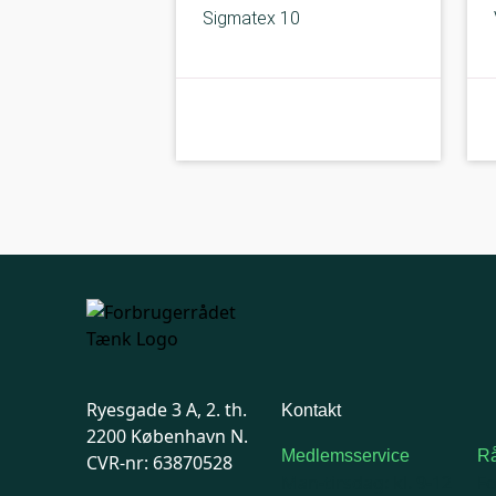
Sigmatex 10
Under middel
Ryesgade 3 A, 2. th.
Kontakt
2200 København N.
Medlemsservice
Rå
CVR-nr: 63870528
Man-tirsdag: kl. 9-12
F