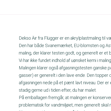
Dekso Äir fra Flügger er en akrylplastmaling til 
Den har både Svanemærket, EU-blomsten og Ast
maling, der klarer testen godt, og generelt er et
Vi har ikke fundet indhold af uønsket kemi i mali
Malingen klarer også afgasningstesten ganske pæ
gasser) er generelt i den lave ende. Den topper 
afgasningen nede på et pænt lavt niveau. Der er
stadig gerne ud i tiden efter, du har malet.
På emballagen fremgår, at malingen er konservere
problematisk for vandmiljøet, men generelt skal m