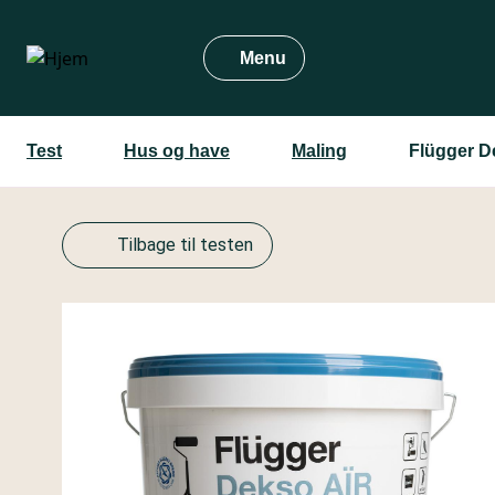
Gå
til
Menu
hovedindhold
Test
Hus og have
Maling
Flügger D
Tilbage til testen