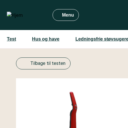
Gå
til
Menu
hovedindhold
Test
Hus og have
Ledningsfrie støvsuger
Tilbage til testen