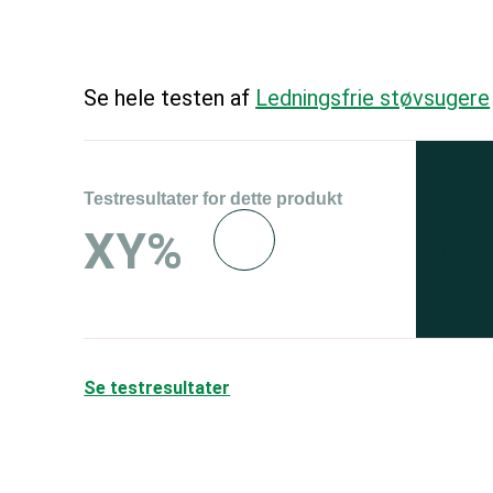
Se hele testen af
Ledningsfrie støvsugere
Testresultater for dette produkt
Se 
XY%
og 
150
Se testresultater