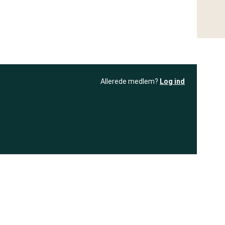
Allerede medlem?
Log ind
resultatet
Bliv medlem
få adgang til
+ andre test