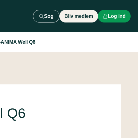
Søg
Bliv medlem
Log ind
-ANIMA Well Q6
l Q6