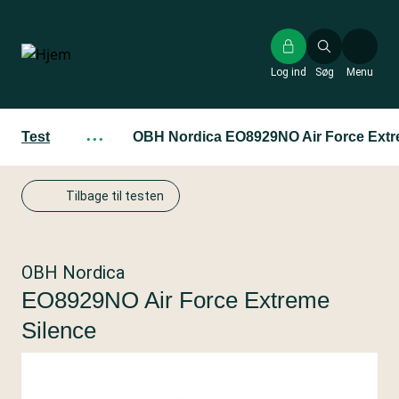
Gå
til
hovedindhold
Log ind
Søg
Menu
Test
···
OBH Nordica EO8929NO Air Force Extr
Tilbage til testen
OBH Nordica
EO8929NO Air Force Extreme
Silence