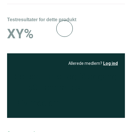
Testresultater for dette produkt
XY%
Allerede medlem?
Log ind
Se resultatet
og få adgang
til 150+ andre test
Bliv medlem