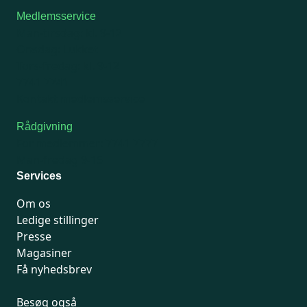
Medlemsservice
Man-tirsdag: kl. 9-12
Onsdag: Lukket
Tors-fredag: kl. 9-12
7741 7741
Kontakt medlemsservice
Rådgivning
For medlemmer: 7741 7777
Man-fredag 9-15
Services
Om os
Ledige stillinger
Presse
Magasiner
Få nyhedsbrev
Besøg også