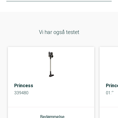
Vi har også testet
Princess
Princ
339480
01.33
Bedømmelse