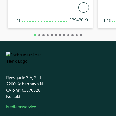
339480 Kr.
Pris
Pris
Ryesgade 3 A, 2. th.
2200 København N.
CVR-nr: 63870528
Kontakt
Medlemsservice
Man-tirsdag: kl. 9-12