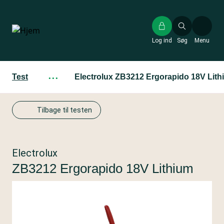
Gå
til
hovedindhold
Log ind
Søg
Menu
Test
···
Electrolux ZB3212 Ergorapido 18V Lith
Tilbage til testen
Electrolux
ZB3212 Ergorapido 18V Lithium