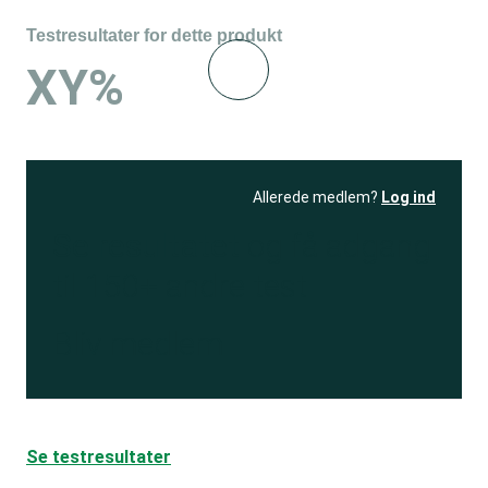
Testresultater for dette produkt
XY%
Allerede medlem?
Log ind
Se resultatet
og få adgang
til 150+ andre test
Bliv medlem
Se testresultater