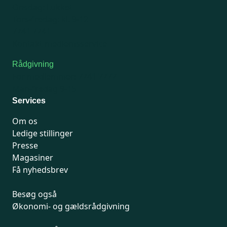
Onsdag: Lukket
Tors-fredag: kl. 9-12
7741 7741
Kontakt medlemsservice
Rådgivning
For medlemmer: 7741 7777
Man-fredag 9-15
Services
Om os
Ledige stillinger
Presse
Magasiner
Få nyhedsbrev
Besøg også
Økonomi- og gældsrådgivning