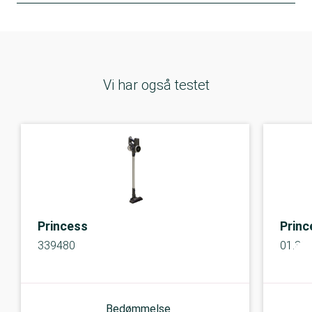
Vi har også testet
Princess
Princ
339480
01.33
Bedømmelse