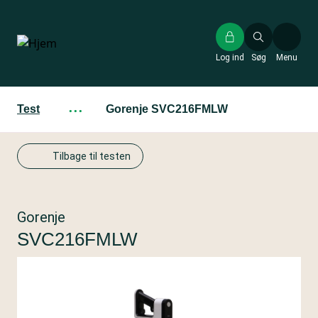
Gå
til
hovedindhold
Log ind
Søg
Menu
Test
···
Gorenje SVC216FMLW
Tilbage til testen
Gorenje
SVC216FMLW