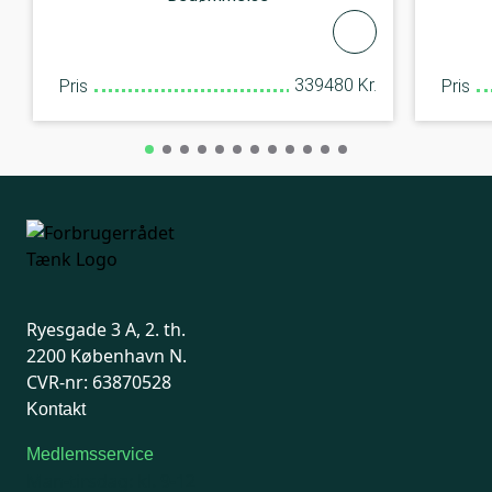
339480 Kr.
Pris
Pris
Ryesgade 3 A, 2. th.
2200 København N.
CVR-nr: 63870528
Kontakt
Medlemsservice
Man-tirsdag: kl. 9-12