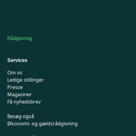
Onsdag: Lukket
Tors-fredag: kl. 9-12
7741 7741
Kontakt medlemsservice
Rådgivning
For medlemmer: 7741 7777
Man-fredag 9-15
Services
Om os
Ledige stillinger
Presse
Magasiner
Få nyhedsbrev
Besøg også
Økonomi- og gældsrådgivning