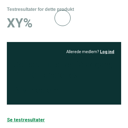
Testresultater for dette produkt
XY%
Allerede medlem?
Log ind
Se resultatet
og få adgang
til 150+ andre test
Bliv medlem
Se testresultater