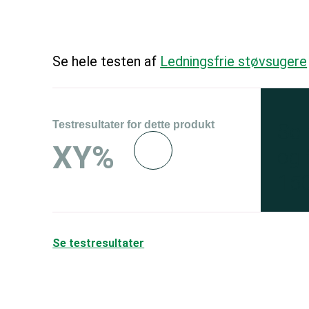
Se hele testen af
Ledningsfrie støvsugere
Testresultater for dette produkt
Se 
XY%
og 
150
Se testresultater