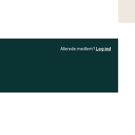
Allerede medlem?
Log ind
resultatet
Bliv medlem
få adgang til
+ andre test