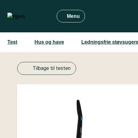
Gå
til
Menu
hovedindhold
Test
Hus og have
Ledningsfrie støvsuger
Tilbage til testen