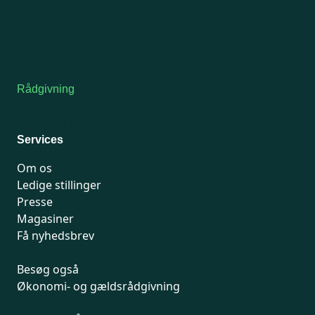
Onsdag: Lukket
Tors-fredag: kl. 9-12
7741 7741
Kontakt medlemsservice
Rådgivning
For medlemmer: 7741 7777
Man-fredag 9-15
Services
Om os
Ledige stillinger
Presse
Magasiner
Få nyhedsbrev
Besøg også
Økonomi- og gældsrådgivning