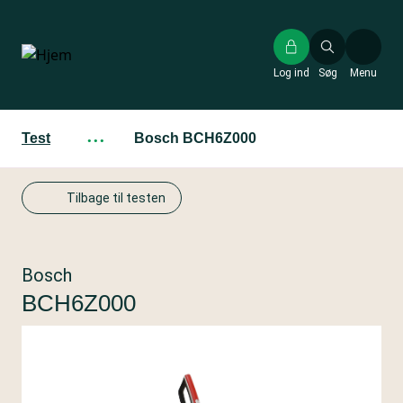
Gå
til
hovedindhold
Log ind
Søg
Menu
Test
···
Bosch BCH6Z000
Tilbage til testen
Bosch
BCH6Z000