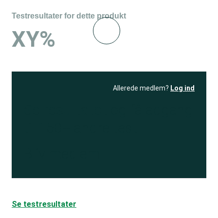
Testresultater for dette produkt
XY%
Allerede medlem?
Log ind
Se resultatet
og få adgang
til 150+ andre test
Bliv medlem
Se testresultater