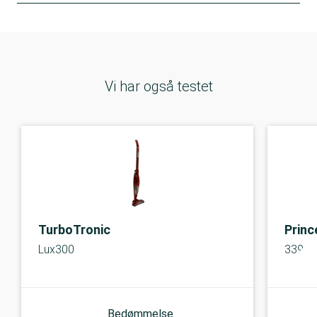
Vi har også testet
TurboTronic
Princ
Lux300
33948
Bedømmelse