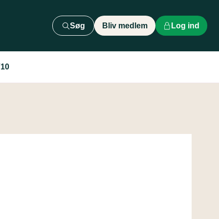
Søg
Bliv medlem
Log ind
V10