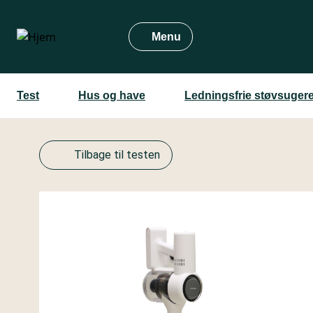
Gå
til
Menu
hovedindhold
Test
Hus og have
Ledningsfrie støvsuger
Tilbage til testen