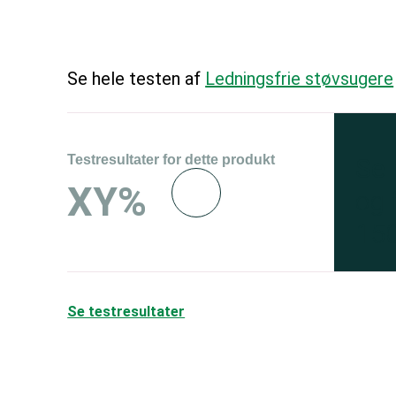
Se hele testen af
Ledningsfrie støvsugere
Testresultater for dette produkt
Se 
XY%
og 
150
Se testresultater