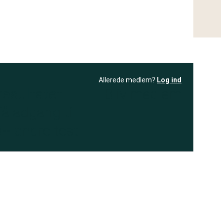
Allerede medlem?
Log ind
resultatet
Bliv medlem
få adgang til
+ andre test