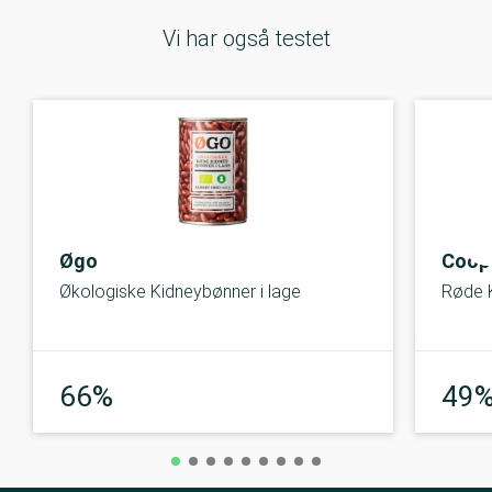
Vi har også testet
Øgo
Coop
Økologiske Kidneybønner i lage
Røde 
God
66%
49