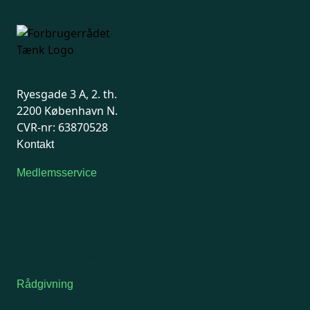
Ryesgade 3 A, 2. th.
2200 København N.
CVR-nr: 63870528
Kontakt
Medlemsservice
Man-tirsdag: kl. 9-12
Onsdag: Lukket
Tors-fredag: kl. 9-12
7741 7741
Kontakt medlemsservice
Rådgivning
For medlemmer: 7741 7777