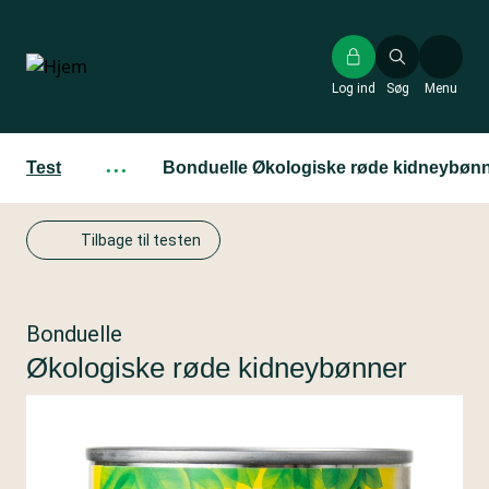
Gå
til
hovedindhold
Log ind
Søg
Menu
Test
···
Bonduelle Økologiske røde kidneybøn
Tilbage til testen
Bonduelle
Økologiske røde kidneybønner