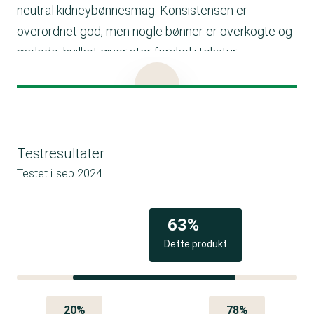
neutral kidneybønnesmag. Konsistensen er
overordnet god, men nogle bønner er overkogte og
melede, hvilket giver stor forskel i tekstur.
Helhedsindtrykket er positivt, da bønnerne fungerer
godt i retter, både som del af en ret eller som puré,
selvom de måske er lidt for bløde til salater.
Testresultater
Testet i
sep 2024
63%
Dette produkt
20%
78%