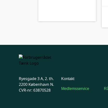
kolbe
B-kolbe
Ryesgade 3 A, 2. th.
Kontakt
2200 København N.
Medlemsservice
Rå
CVR-nr: 63870528
Man-tirsdag: kl. 9-12
F
Onsdag: Lukket
7
Tors-fredag: kl. 9-12
Ma