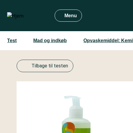
Gå
til
Menu
hovedindhold
Test
Mad og indkøb
Opvaskemiddel: Kemi
Tilbage til testen