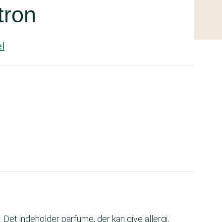
tron
l
Det indeholder parfume, der kan give allergi,