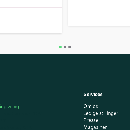
B-kolbe
Services
Om os
dgivning
Ledige stillinger
or medlemmer: 7741
Presse
777
Magasiner
n-fredag 9-15