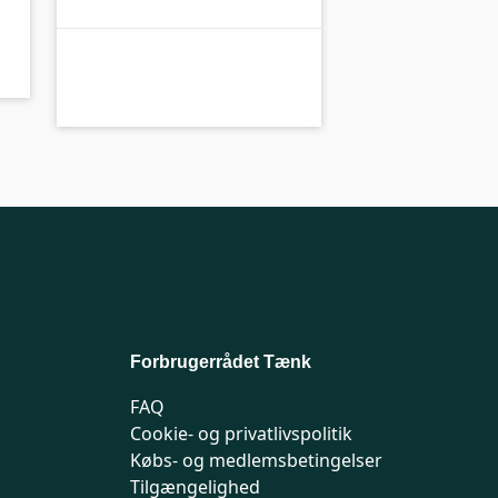
B-kolbe
B-
Forbrugerrådet Tænk
FAQ
Cookie- og privatlivspolitik
Købs- og medlemsbetingelser
Tilgængelighed