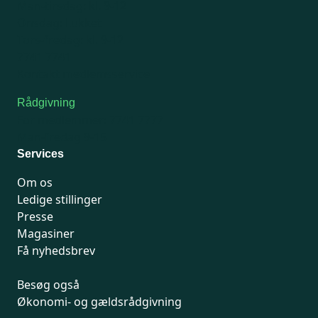
Man-tirsdag: kl. 9-12
Onsdag: Lukket
Tors-fredag: kl. 9-12
7741 7741
Kontakt medlemsservice
Rådgivning
For medlemmer: 7741 7777
Man-fredag 9-15
Services
Om os
Ledige stillinger
Presse
Magasiner
Få nyhedsbrev
Besøg også
Økonomi- og gældsrådgivning