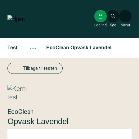
Gå
til
hovedindhold
Log ind
Søg
Menu
Test
···
EcoClean Opvask Lavendel
Tilbage til testen
EcoClean
Opvask Lavendel