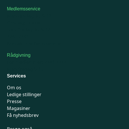
Medlemsservice
Man-tirsdag: kl. 9-12
Onsdag: Lukket
Tors-fredag: kl. 9-12
7741 7741
Kontakt medlemsservice
Rådgivning
For medlemmer: 7741 7777
Man-fredag 9-15
Services
Om os
Ledige stillinger
Presse
Magasiner
Få nyhedsbrev