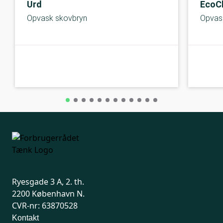
Urd
EcoC
Opvask skovbryn
Opvas
B-kolbe
B-kolbe
Ryesgade 3 A, 2. th.
2200 København N.
CVR-nr: 63870528
Kontakt