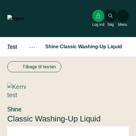
Gå
til
hovedindhold
Log ind
Søg
Menu
Test
···
Shine Classic Washing-Up Liquid
Tilbage til testen
Shine
Classic Washing-Up Liquid