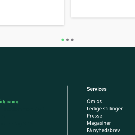
B-kolbe
Services
Om os
dgivning
Ledige stillinger
or medlemmer: 7741
Presse
777
Magasiner
n-fredag 9-15
Få nyhedsbrev