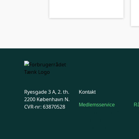
kolbe
B-kolbe
Ryesgade 3 A, 2. th.
Kontakt
2200 København N.
Medlemsservice
Rå
CVR-nr: 63870528
Man-tirsdag: kl. 9-12
F
Onsdag: Lukket
7
Tors-fredag: kl. 9-12
Ma
7741 7741