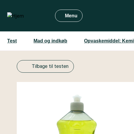
Gå
til
Menu
hovedindhold
Test
Mad og indkøb
Opvaskemiddel: Kemi
Tilbage til testen