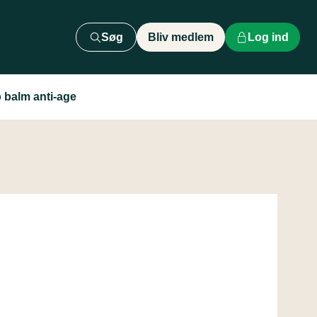
Søg
Bliv medlem
Log ind
p balm anti-age