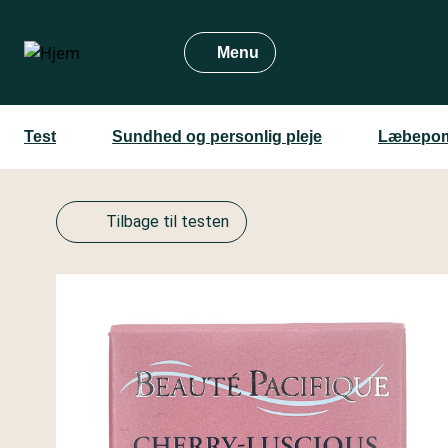
Gå
til
Menu
hovedindhold
Test
Sundhed og personlig pleje
Læbepom
Tilbage til testen