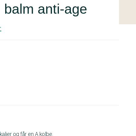
p balm anti-age
r
alier og får en A kolbe.