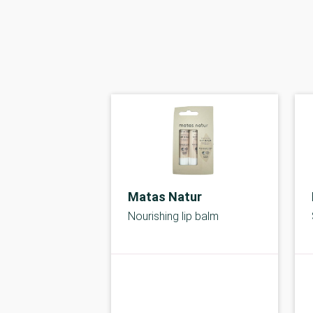
Matas Natur
Nourishing lip balm
A-kolbe
kolbe