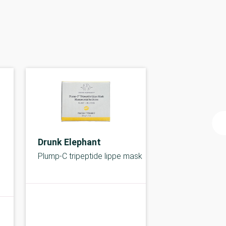
Drunk Elephant
Plump-C tripeptide lippe mask
A-kolbe
A-