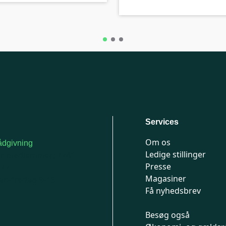
Services
Om os
dgivning
Ledige stillinger
or medlemmer: 7741
Presse
777
Magasiner
n-fredag 9-15
Få nyhedsbrev
Besøg også