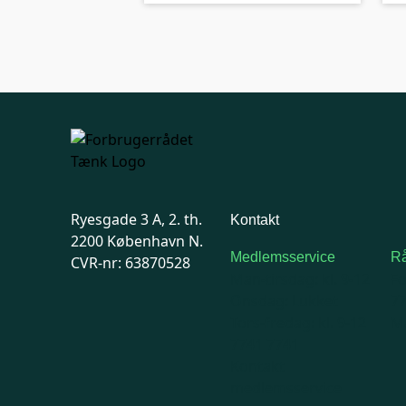
Ryesgade 3 A, 2. th.
Kontakt
2200 København N.
Medlemsservice
Rå
CVR-nr: 63870528
Man-tirsdag: kl. 9-12
F
Onsdag: Lukket
7
Tors-fredag: kl. 9-12
Ma
7741 7741
Kontakt
medlemsservice