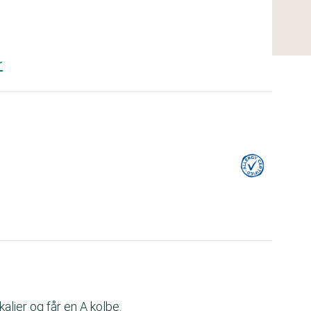
r
alier og får en A kolbe.