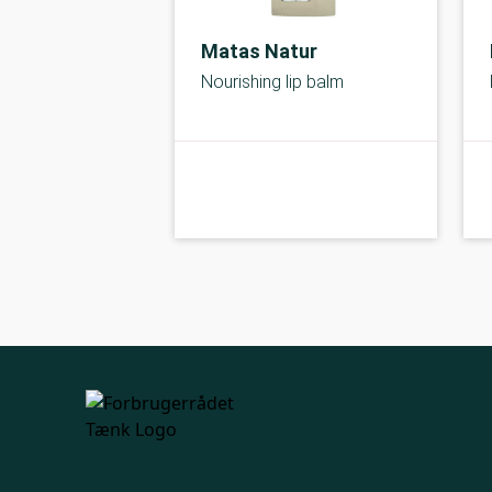
Matas Natur
Nourishing lip balm
A-kolbe
kolbe