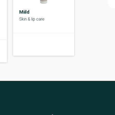
Miild
Skin & lip care
A-kolbe
A-