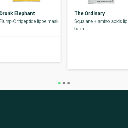
Drunk Elephant
The Ordinary
Plump-C tripeptide lippe mask
Squalane + amino acids lip
balm
A-kolbe