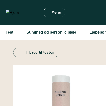
Gå
til
Menu
hovedindhold
Test
Sundhed og personlig pleje
Læbepom
Tilbage til testen