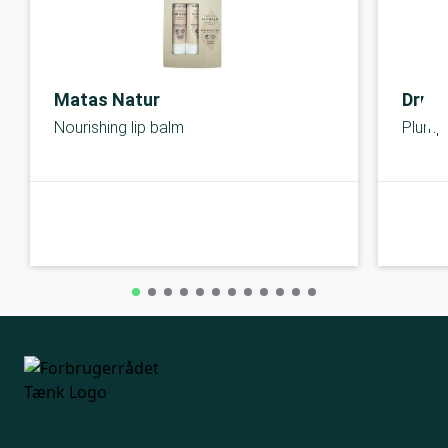
Matas Natur
Drunk
Nourishing lip balm
Plump-
A-kolbe
A-kolbe