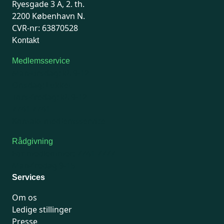
Ryesgade 3 A, 2. th.
2200 København N.
CVR-nr: 63870528
Kontakt
Medlemsservice
Man-tirsdag: kl. 9-12
Onsdag: Lukket
Tors-fredag: kl. 9-12
7741 7741
Kontakt medlemsservice
Rådgivning
For medlemmer: 7741 7777
Man-fredag 9-15
Services
Om os
Ledige stillinger
Presse