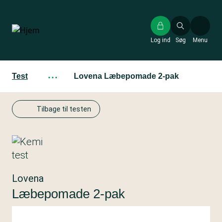
Gå
til
hovedindhold
Log ind
Søg
Menu
Test
···
Lovena Læbepomade 2-pak
Tilbage til testen
Lovena
Læbepomade 2-pak