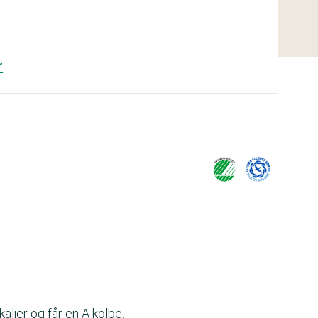
r
alier og får en A kolbe.