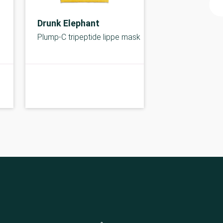
Drunk Elephant
Plump-C tripeptide lippe mask
A-kolbe
A-