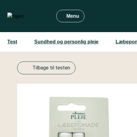
Gå
til
Menu
hovedindhold
Test
Sundhed og personlig pleje
Læbepom
Tilbage til testen