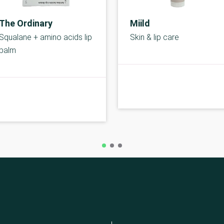
The Ordinary
Miild
Squalane + amino acids lip
Skin & lip care
balm
A-kolbe