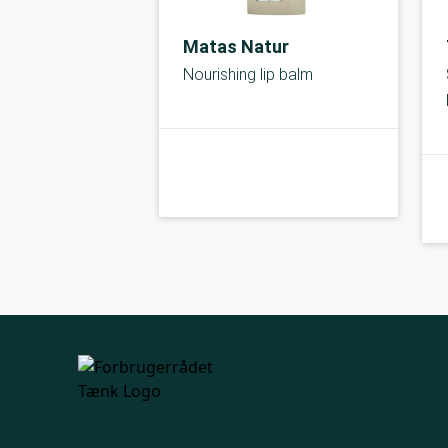
Matas Natur
Nourishing lip balm
kolbe
A-kolbe