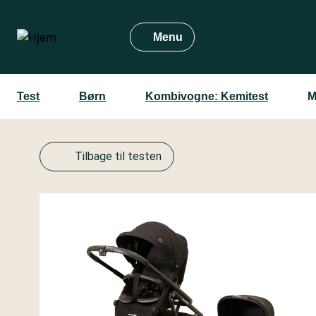
Gå
til
Menu
hovedindhold
Test
Børn
Kombivogne: Kemitest
M
Tilbage til testen