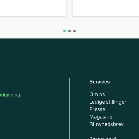
Services
Om os
dgivning
Ledige stillinger
or medlemmer: 7741
Presse
777
Magasiner
n-fredag 9-15
Få nyhedsbrev