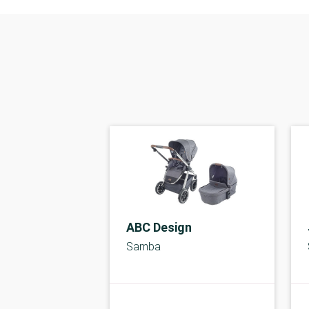
ABC Design
Samba
kolbe
A-kolbe