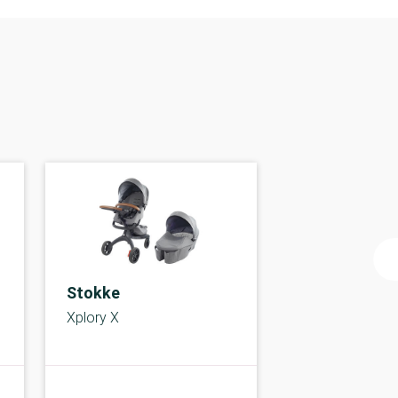
Stokke
Xplory X
A-kolbe
A-