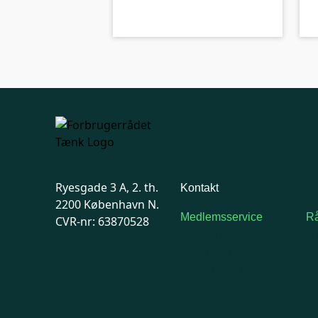
Ryesgade 3 A, 2. th.
Kontakt
2200 København N.
Medlemsservice
Rå
CVR-nr: 63870528
Man-tirsdag: kl. 9-12
F
Onsdag: Lukket
7
Tors-fredag: kl. 9-12
Ma
7741 7741
Kontakt