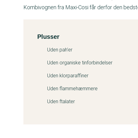
Kombivognen fra Maxi-Cosi får derfor den beds
Plusser
Kemitest
Uden pah'er
Uden organiske tinforbindelser
Uden klorparaffiner
Uden flammehæmmere
Uden ftalater