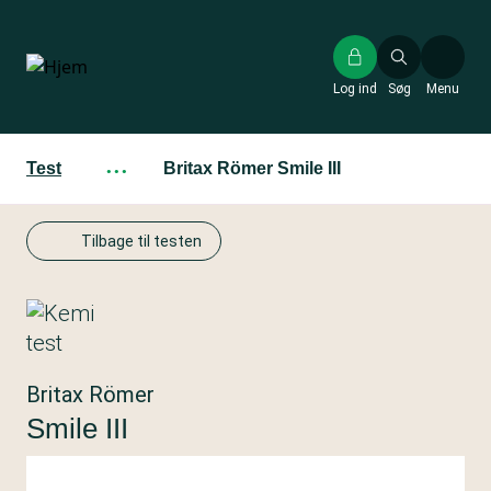
Gå
til
hovedindhold
Log ind
Søg
Menu
Test
···
Britax Römer Smile III
Tilbage til testen
Britax Römer
Smile III