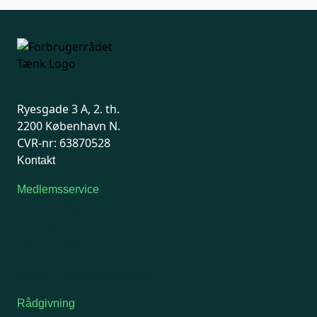
Ryesgade 3 A, 2. th.
2200 København N.
CVR-nr: 63870528
Kontakt
Medlemsservice
Man-tirsdag: kl. 9-12
Onsdag: Lukket
Tors-fredag: kl. 9-12
7741 7741
Kontakt medlemsservice
Rådgivning