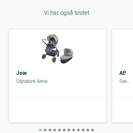
Vi har også testet
Joie
ABC 
Signature Aeria
Samb
A-kolbe
A-kolbe