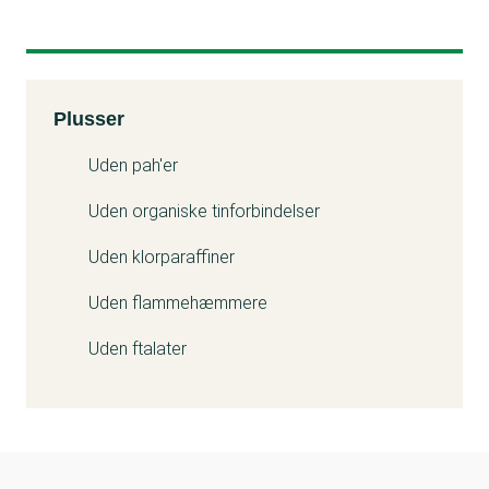
Kemitest
Plusser
Uden pah'er
Uden organiske tinforbindelser
Uden klorparaffiner
Uden flammehæmmere
Uden ftalater