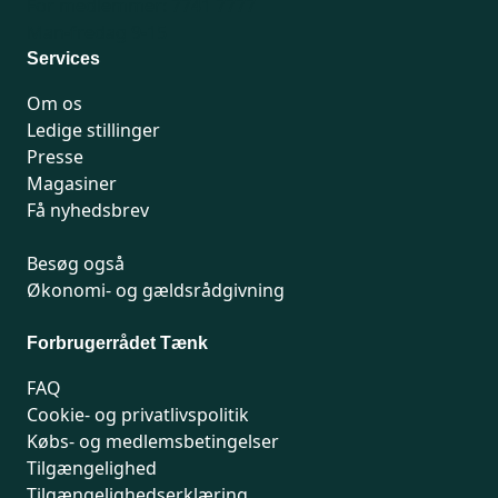
For medlemmer: 7741 7777
Man-fredag 9-15
Services
Om os
Ledige stillinger
Presse
Magasiner
Få nyhedsbrev
Besøg også
Økonomi- og gældsrådgivning
Forbrugerrådet Tænk
FAQ
Cookie- og privatlivspolitik
Købs- og medlemsbetingelser
Tilgængelighed
Tilgængelighedserklæring