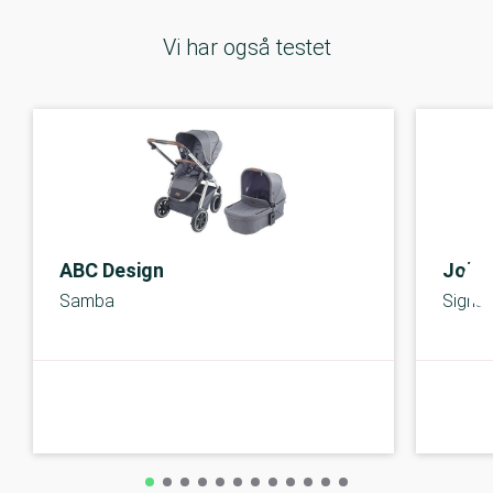
Vi har også testet
ABC Design
Joie
Samba
Signat
A-kolbe
A-kolbe