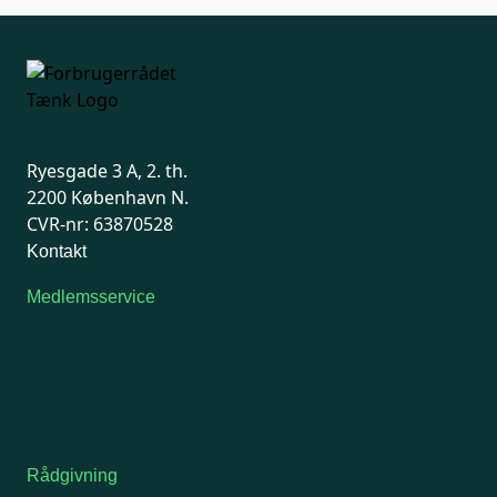
Ryesgade 3 A, 2. th.
2200 København N.
CVR-nr: 63870528
Kontakt
Medlemsservice
Man-tirsdag: kl. 9-12
Onsdag: Lukket
Tors-fredag: kl. 9-12
7741 7741
Kontakt medlemsservice
Rådgivning