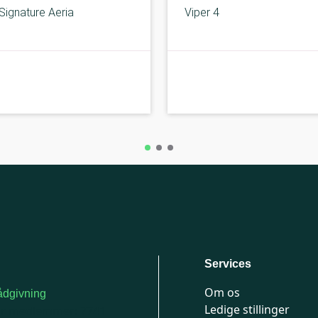
Signature Aeria
Viper 4
A-kolbe
Services
Om os
dgivning
Ledige stillinger
or medlemmer: 7741