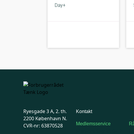
Day+
kolbe
A-kolbe
Ryesgade 3 A, 2. th.
Kontakt
2200 København N.
Medlemsservice
Rå
CVR-nr: 63870528
Man-tirsdag: kl. 9-12
F