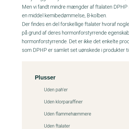
Men vi fandt mindre mængder af ftalaten DPHP i 
en middel kemibedømmelse, B-kolben.
Der findes en del forskellige ftalater hvoraf nogl
på grund af deres hormonforstyrrende egenska
hormonforstyrrende. Det er ikke det enkelte produ
som DPHP er samlet set uønskede i produkter til
Plusser
Kemitest
Uden pah'er
Uden klorparaffiner
Uden flammehæmmere
Uden ftalater