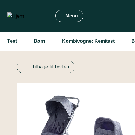
Gå
til
Menu
hovedindhold
Test
Børn
Kombivogne: Kemitest
B
Tilbage til testen