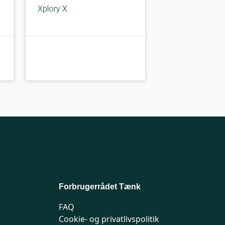
Xplory X
A-kolbe
A-
Forbrugerrådet Tænk
FAQ
Cookie- og privatlivspolitik