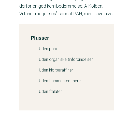
derfor en god kemibedømmelse, A-Kolben.
Vi fandt meget små spor af PAH, men i lave niv
Plusser
Kemitest
Uden pah'er
Uden organiske tinforbindelser
Uden klorparaffiner
Uden flammehæmmere
Uden ftalater