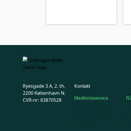
kolbe
A-kolbe
Ryesgade 3 A, 2. th.
Kontakt
2200 København N.
Medlemsservice
Rå
CVR-nr: 63870528
Man-tirsdag: kl. 9-12
F
Onsdag: Lukket
7
Tors-fredag: kl. 9-12
Ma
7741 7741