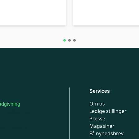
A-kolbe
Services
Om os
dgivning
Ledige stillinger
or medlemmer: 7741
Presse
777
Magasiner
n-fredag 9-15
Få nyhedsbrev