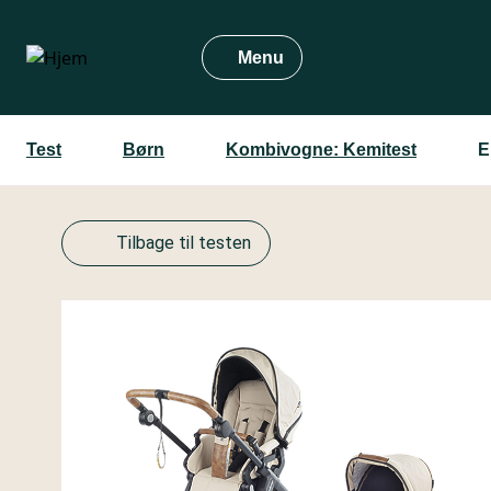
Gå
til
Menu
hovedindhold
Test
Børn
Kombivogne: Kemitest
E
Tilbage til testen