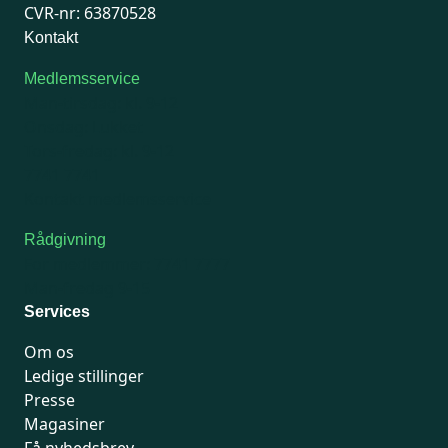
CVR-nr: 63870528
Kontakt
Medlemsservice
Man-tirsdag: kl. 9-12
Onsdag: Lukket
Tors-fredag: kl. 9-12
7741 7741
Kontakt medlemsservice
Rådgivning
For medlemmer: 7741 7777
Man-fredag 9-15
Services
Om os
Ledige stillinger
Presse
Magasiner