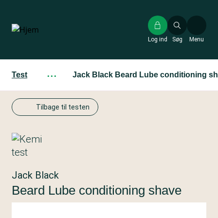
Gå
til
hovedindhold
Log ind
Søg
Menu
Test
···
Jack Black Beard Lube conditioning s
Tilbage til testen
Jack Black
Beard Lube conditioning shave