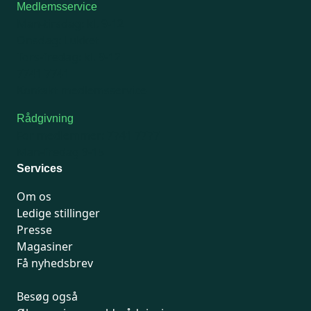
Medlemsservice
Man-tirsdag: kl. 9-12
Onsdag: Lukket
Tors-fredag: kl. 9-12
7741 7741
Kontakt medlemsservice
Rådgivning
For medlemmer: 7741 7777
Man-fredag 9-15
Services
Om os
Ledige stillinger
Presse
Magasiner
Få nyhedsbrev
Besøg også