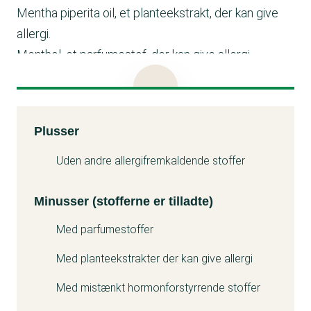
Mentha piperita oil, et planteekstrakt, der kan give
allergi.
Menthol, et parfumestof, der kan give allergi.
Eucalyptus globulus leaf/twig oil, et planteekstrakt,
der kan give allergi.
Limonene, et parfumestof, der kan give allergi. Det
Kemitest
Plusser
kan også være problematisk for miljøet.
Minuss
Uden andre allergifremkaldende stoffer
Minusser (stofferne er tilladte)
Med parfumestoffer
Med planteekstrakter der kan give allergi
Med mistænkt hormonforstyrrende stoffer