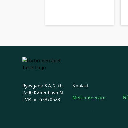
kolbe
B-kolbe
Ryesgade 3 A, 2. th.
Kontakt
2200 København N.
Medlemsservice
Rå
CVR-nr: 63870528
Man-tirsdag: kl. 9-12
F
Onsdag: Lukket
7
Tors-fredag: kl. 9-12
Ma
7741 7741