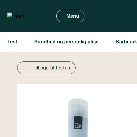
Gå
til
Menu
hovedindhold
Test
Sundhed og personlig pleje
Barbersk
Tilbage til testen