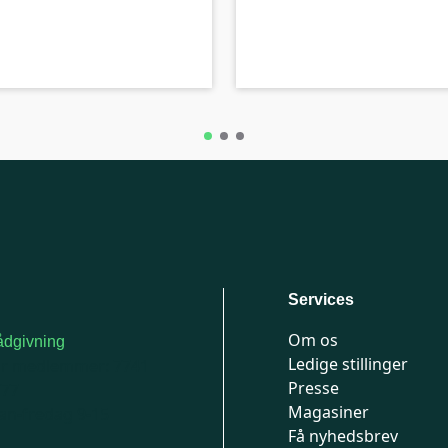
B-kolbe
Services
Om os
dgivning
Ledige stillinger
or medlemmer: 7741
Presse
777
Magasiner
n-fredag 9-15
Få nyhedsbrev