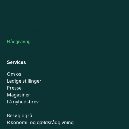
Man-tirsdag: kl. 9-12
Onsdag: Lukket
Tors-fredag: kl. 9-12
7741 7741
Kontakt medlemsservice
Rådgivning
For medlemmer: 7741 7777
Man-fredag 9-15
Services
Om os
Ledige stillinger
Presse
Magasiner
Få nyhedsbrev
Besøg også
Økonomi- og gældsrådgivning