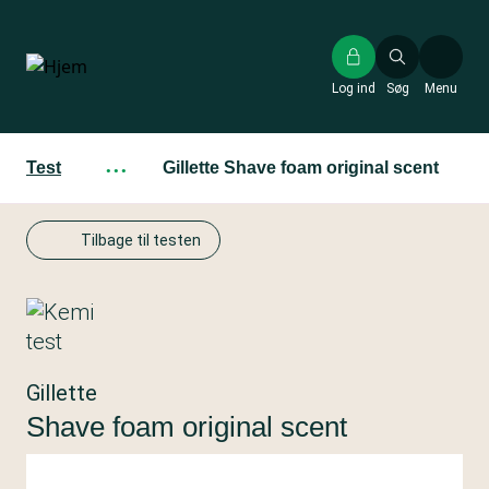
Gå
til
hovedindhold
Log ind
Søg
Menu
Test
···
Gillette Shave foam original scent
Tilbage til testen
Gillette
Shave foam original scent