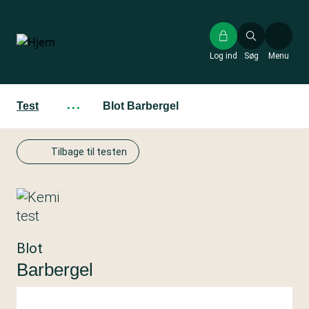
Gå
til
hovedindhold
Log ind
Søg
Menu
Test
···
Blot Barbergel
Tilbage til testen
Blot
Barbergel