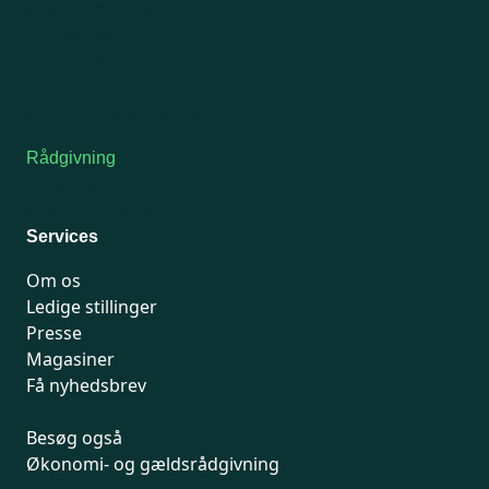
Man-tirsdag: kl. 9-12
Onsdag: Lukket
Tors-fredag: kl. 9-12
7741 7741
Kontakt medlemsservice
Rådgivning
For medlemmer: 7741 7777
Man-fredag 9-15
Services
Om os
Ledige stillinger
Presse
Magasiner
Få nyhedsbrev
Besøg også
Økonomi- og gældsrådgivning