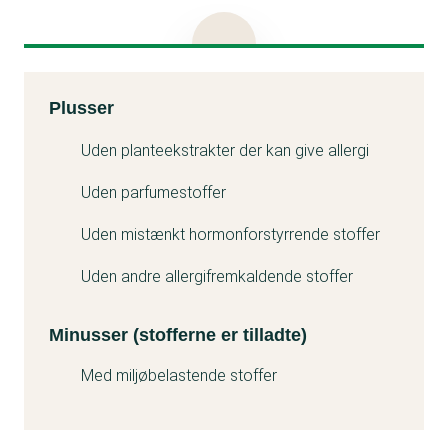
for at få salvens udtørrende funktion.
Produktet bærer miljømærket Svanen, der også
tillader brug af stoffet i zink salver.
Kemitest
Plusser
Minuss
Uden planteekstrakter der kan give allergi
Uden parfumestoffer
Uden mistænkt hormonforstyrrende stoffer
Uden andre allergifremkaldende stoffer
Minusser (stofferne er tilladte)
Med miljøbelastende stoffer