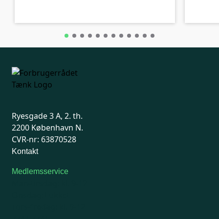
Ryesgade 3 A, 2. th.
2200 København N.
CVR-nr: 63870528
Kontakt
Medlemsservice
Man-tirsdag: kl. 9-12
Onsdag: Lukket
Tors-fredag: kl. 9-12
7741 7741