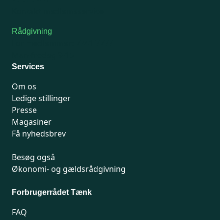
Kontakt medlemsservice
Rådgivning
For medlemmer: 7741 7777
Man-fredag 9-15
Services
Om os
Ledige stillinger
Presse
Magasiner
Få nyhedsbrev
Besøg også
Økonomi- og gældsrådgivning
Forbrugerrådet Tænk
FAQ