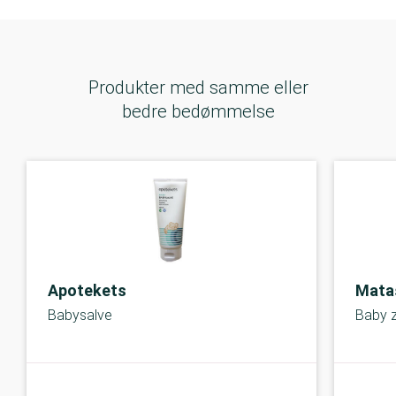
Produkter med samme eller
bedre bedømmelse
Apotekets
Mata
Babysalve
Baby z
A-kolbe
A-kolbe