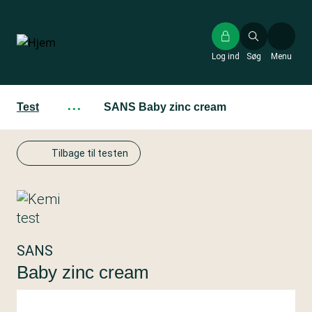
Gå
til
hovedindhold
Log ind
Søg
Menu
Test
···
SANS Baby zinc cream
Tilbage til testen
SANS
Baby zinc cream