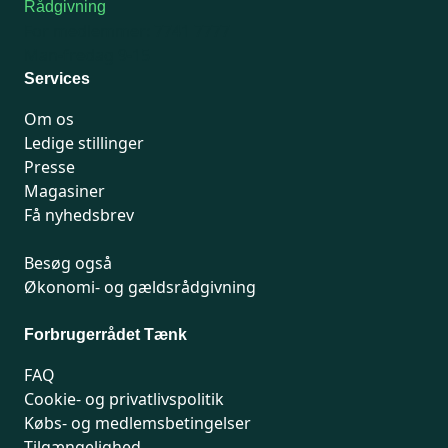
Rådgivning
For medlemmer: 7741 7777
Man-fredag 9-15
Services
Om os
Ledige stillinger
Presse
Magasiner
Få nyhedsbrev
Besøg også
Økonomi- og gældsrådgivning
Forbrugerrådet Tænk
FAQ
Cookie- og privatlivspolitik
Købs- og medlemsbetingelser
Tilgængelighed