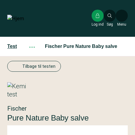
Gå
til
hovedindhold
Log ind
Søg
Menu
Test
···
Fischer Pure Nature Baby salve
Tilbage til testen
Fischer
Pure Nature Baby salve