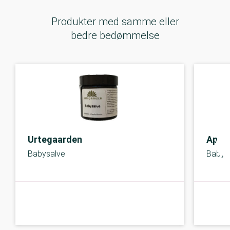
Produkter med samme eller
bedre bedømmelse
Urtegaarden
Apot
Babysalve
Baby z
A-kolbe
A-kolbe