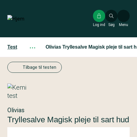
Gå
til
hovedindhold
Log ind
Søg
Menu
Test
···
Olivias Tryllesalve Magisk pleje til sart 
Tilbage til testen
Olivias
Tryllesalve Magisk pleje til sart hud