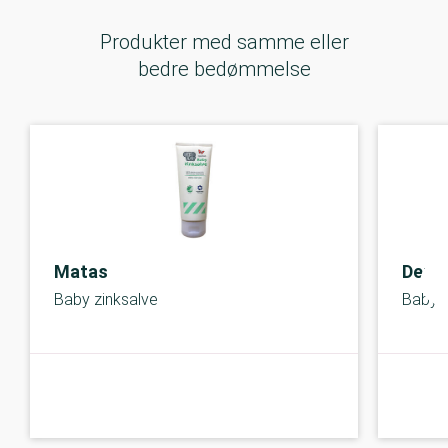
Produkter med samme eller
bedre bedømmelse
Matas
Derm
Baby zinksalve
Baby 
A-kolbe
A-kolbe