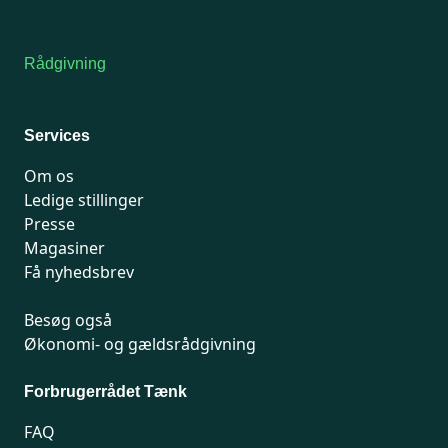
Kontakt medlemsservice
Rådgivning
For medlemmer: 7741 7777
Man-fredag 9-15
Services
Om os
Ledige stillinger
Presse
Magasiner
Få nyhedsbrev
Besøg også
Økonomi- og gældsrådgivning
Forbrugerrådet Tænk
FAQ