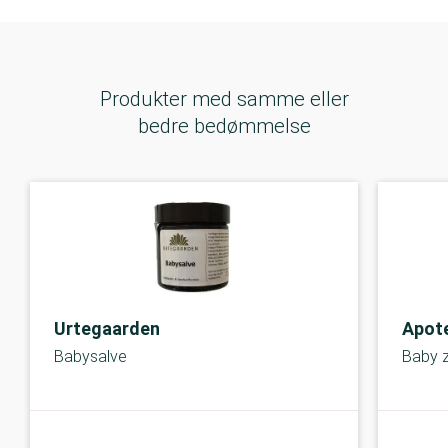
Produkter med samme eller
bedre bedømmelse
Urtegaarden
Apot
Babysalve
Baby z
A-kolbe
A-kolbe