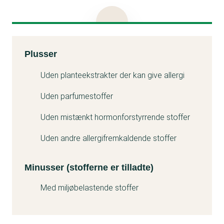
for at få salvens udtørrende funktion.
Produktet bærer miljømærket Svanen, der også
tillader brug af stoffet i zink salver.
Kemitest
Plusser
Minuss
Uden planteekstrakter der kan give allergi
Uden parfumestoffer
Uden mistænkt hormonforstyrrende stoffer
Uden andre allergifremkaldende stoffer
Minusser (stofferne er tilladte)
Med miljøbelastende stoffer