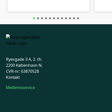
Ryesgade 3 A, 2. th.
2200 København N.
CVR-nr: 63870528
Kontakt
Medlemsservice
Man-tirsdag: kl. 9-12
Onsdag: Lukket
Tors-fredag: kl. 9-12
7741 7741