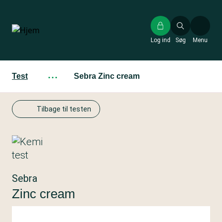
Gå
til
hovedindhold
Log ind
Søg
Menu
Test
···
Sebra Zinc cream
Tilbage til testen
Sebra
Zinc cream