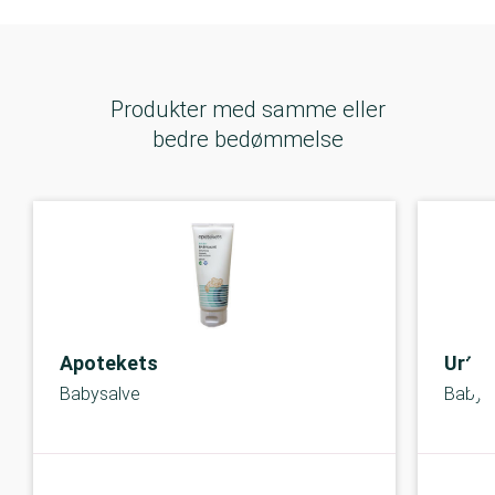
Produkter med samme eller
bedre bedømmelse
Apotekets
Urte
Babysalve
Babys
A-kolbe
A-kolbe