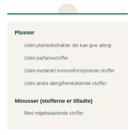
for at få salvens udtørrende funktion.
Produktet bærer miljømærket Svanen, der også
tillader brug af stoffet i zink salver.
Kemitest
Plusser
Minuss
Uden planteekstrakter der kan give allergi
Uden parfumestoffer
Uden mistænkt hormonforstyrrende stoffer
Uden andre allergifremkaldende stoffer
Minusser (stofferne er tilladte)
Med miljøbelastende stoffer