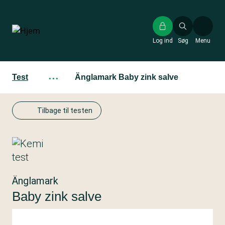
Gå
til
hovedindhold
Log ind
Søg
Menu
Test
···
Änglamark Baby zink salve
Tilbage til testen
Änglamark
Baby zink salve