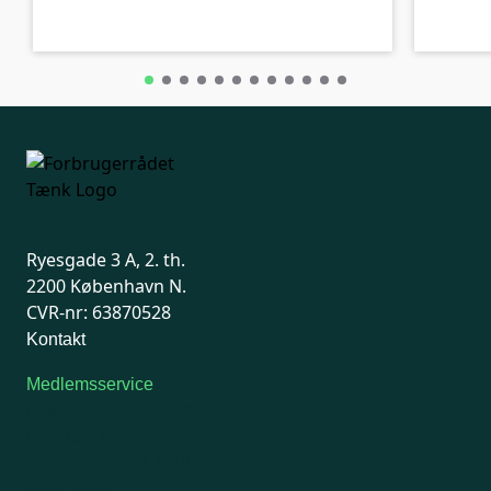
Ryesgade 3 A, 2. th.
2200 København N.
CVR-nr: 63870528
Kontakt
Medlemsservice
Man-tirsdag: kl. 9-12
Onsdag: Lukket
Tors-fredag: kl. 9-12
7741 7741