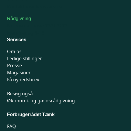
Kontakt medlemsservice
Rådgivning
For medlemmer: 7741 7777
Man-fredag 9-15
Services
Om os
Ledige stillinger
Presse
Magasiner
Få nyhedsbrev
Besøg også
Økonomi- og gældsrådgivning
Forbrugerrådet Tænk
FAQ