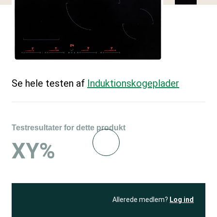
Se hele testen af
Induktions­kogeplader
Testresultater for dette produkt
XY%
Allerede medlem?
Log ind