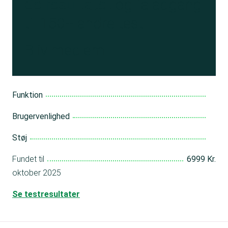
Se resultatet
og få adgang
til 150+ andre test
Bliv medlem
Funktion
Brugervenlighed
Støj
Fundet til
6999 Kr.
oktober 2025
Se testresultater