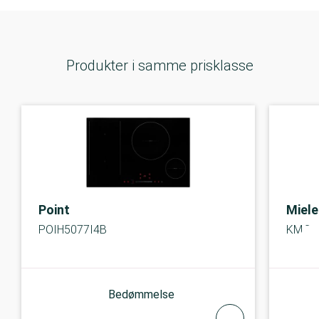
Produkter i samme prisklasse
Point
Miele
POIH5077I4B
KM 73
Bedømmelse