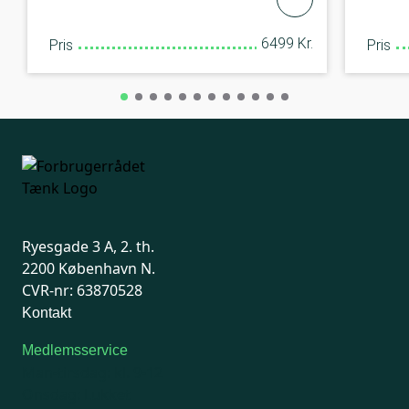
6499 Kr.
Pris
Pris
Ryesgade 3 A, 2. th.
2200 København N.
CVR-nr: 63870528
Kontakt
Medlemsservice
Man-tirsdag: kl. 9-12
Onsdag: Lukket