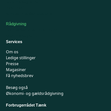
Tors-fredag: kl. 9-12
7741 7741
Kontakt medlemsservice
Rådgivning
For medlemmer: 7741 7777
Man-fredag 9-15
Services
Om os
Ledige stillinger
Presse
Magasiner
Få nyhedsbrev
Besøg også
Økonomi- og gældsrådgivning
Forbrugerrådet Tænk