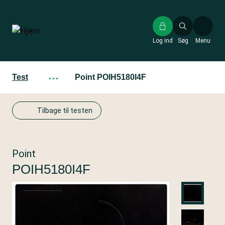
Gå
til
hovedindhold
Log ind
Søg
Menu
Test
···
Point POIH5180I4F
Tilbage til testen
Point
POIH5180I4F