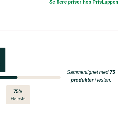
Se flere priser hos PrisLuppen
t
Sammenlignet med
75
produkter
i testen.
75%
Højeste