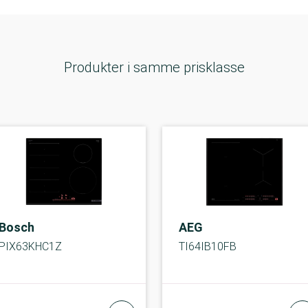
Produkter i samme prisklasse
Bosch
AEG
PIX63KHC1Z
TI64IB10FB