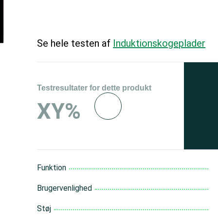
Se hele testen af
Induktions­kogeplader
Testresultater for dette produkt
Se 
XY%
og 
150
Funktion
Brugervenlighed
Støj