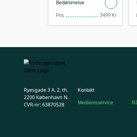
Bedømmelse
3499 Kr.
Pris
Ryesgade 3 A, 2. th.
Kontakt
2200 København N.
Medlemsservice
Rå
CVR-nr: 63870528
Man-tirsdag: kl. 9-12
F
Onsdag: Lukket
7
Tors-fredag: kl. 9-12
Ma
7741 7741