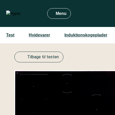
Gå
til
Menu
hovedindhold
Test
Hvidevarer
Induktions­kogeplader
Tilbage til testen