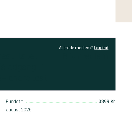
Allerede medlem?
Log ind
resultatet
Bliv medlem
få adgang til
+ andre test
Fundet til
3899 Kr.
august 2026