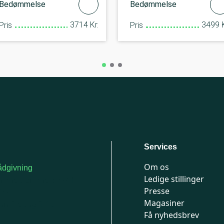
Bedømmelse
Bedømmelse
3714 Kr.
3499 K
Pris
Pris
Services
Om os
dgivning
Ledige stillinger
or medlemmer: 7741
Presse
777
Magasiner
n-fredag 9-15
Få nyhedsbrev