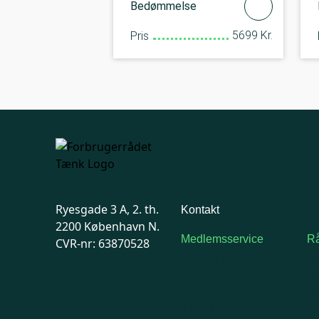
Bedømmelse
5699 Kr.
Pris
Ryesgade 3 A, 2. th.
Kontakt
2200 København N.
Medlemsservice
Rå
CVR-nr: 63870528
Man-tirsdag: kl. 9-12
F
Onsdag: Lukket
7
Tors-fredag: kl. 9-12
Ma
7741 7741