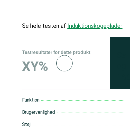
Se hele testen af
Induktions­kogeplader
Testresultater for dette produkt
Se 
XY%
og 
150
Funktion
Brugervenlighed
Støj