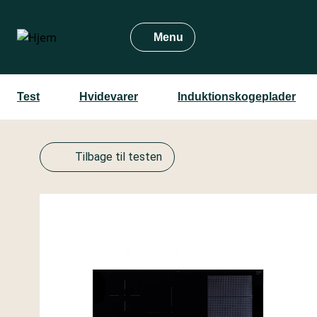
Gå
til
Menu
hovedindhold
Test
Hvidevarer
Induktions­kogeplader
Tilbage til testen