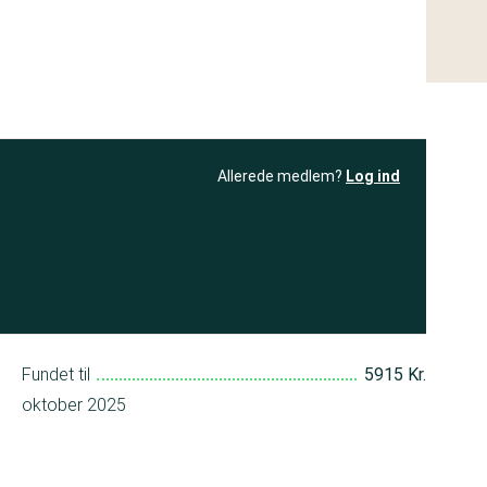
Allerede medlem?
Log ind
resultatet
Bliv medlem
få adgang til
+ andre test
Fundet til
5915 Kr.
oktober 2025