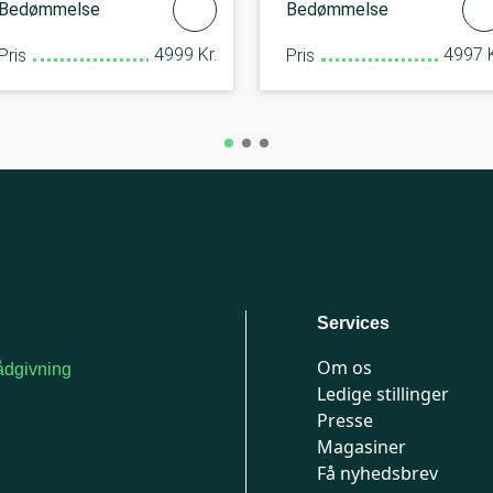
Bedømmelse
Bedømmelse
4999 Kr.
4997 K
Pris
Pris
Services
Om os
dgivning
Ledige stillinger
or medlemmer: 7741
Presse
777
Magasiner
n-fredag 9-15
Få nyhedsbrev