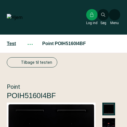
Gå
til
hovedindhold
Log ind
Søg
Menu
Test
···
Point POIH5160I4BF
Tilbage til testen
Point
POIH5160I4BF