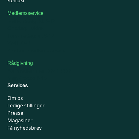
Kontakt
Medlemsservice
Man-tirsdag: kl. 9-12
Onsdag: Lukket
Tors-fredag: kl. 9-12
7741 7741
Kontakt medlemsservice
Rådgivning
For medlemmer: 7741 7777
Man-fredag 9-15
Services
Om os
Ledige stillinger
Presse
Magasiner
Få nyhedsbrev