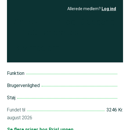
Allerede medlem?
Log ind
Se resultatet
og få adgang
til 150+ andre test
Bliv medlem
Funktion
Brugervenlighed
Støj
Fundet til
3246 Kr.
august 2026
Se flere priser hos PrisLuppen