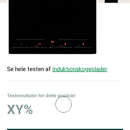
Se hele testen af
Induktions­kogeplader
Testresultater for dette produkt
XY%