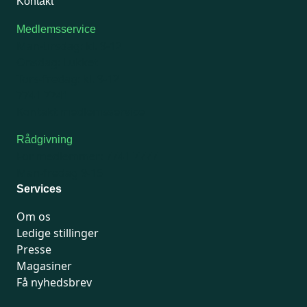
Kontakt
Medlemsservice
Man-tirsdag: kl. 9-12
Onsdag: Lukket
Tors-fredag: kl. 9-12
7741 7741
Kontakt medlemsservice
Rådgivning
For medlemmer: 7741 7777
Man-fredag 9-15
Services
Om os
Ledige stillinger
Presse
Magasiner
Få nyhedsbrev