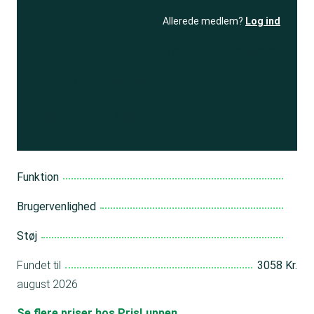
Allerede medlem?
Log ind
Se resultatet
og få adgang
til 150+ andre test
Bliv medlem
Funktion
Brugervenlighed
Støj
Fundet til
3058 Kr.
august 2026
Se flere priser hos PrisLuppen