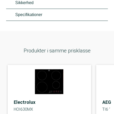
Sikkerhed
Specifikationer
Produkter i samme prisklasse
Electrolux
AEG
HOI630MX
TI64I