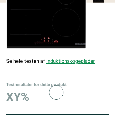
Se hele testen af
Induktions­kogeplader
Testresultater for dette produkt
XY%