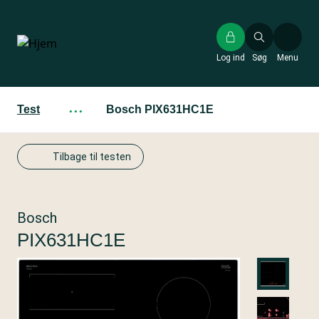
Gå
til
hovedindhold
Log ind
Søg
Menu
Test
···
Bosch PIX631HC1E
Tilbage til testen
Bosch
PIX631HC1E