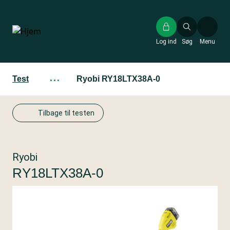
Gå
til
hovedindhold
Log ind
Søg
Menu
Test
···
Ryobi RY18LTX38A-0
Tilbage til testen
Ryobi
RY18LTX38A-0