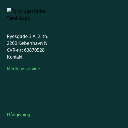
Ryesgade 3 A, 2. th.
2200 København N.
CVR-nr: 63870528
Kontakt
Medlemsservice
Man-tirsdag: kl. 9-12
Onsdag: Lukket
Tors-fredag: kl. 9-12
7741 7741
Kontakt medlemsservice
Rådgivning
For medlemmer: 7741 7777