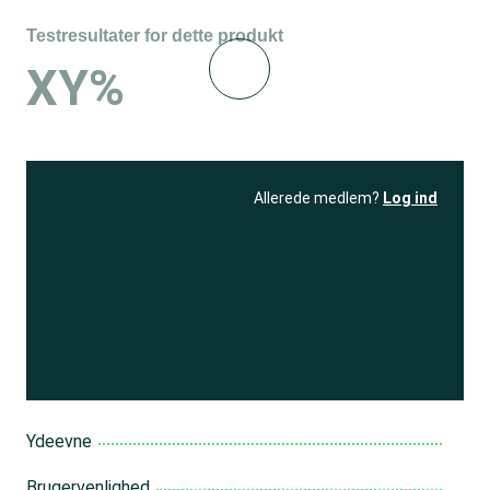
Testresultater for dette produkt
XY%
Allerede medlem?
Log ind
Se resultatet
og få adgang
til 150+ andre test
Bliv medlem
Ydeevne
Brugervenlighed