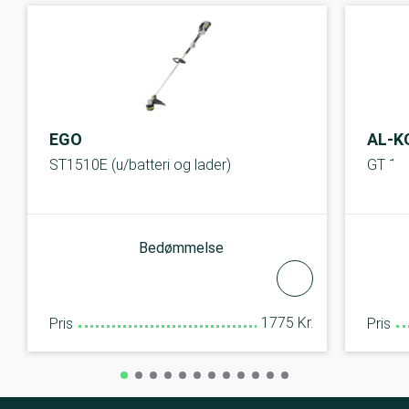
EGO
AL-K
ST1510E (u/batteri og lader)
GT 18
Bedømmelse
1775 Kr.
Pris
Pris