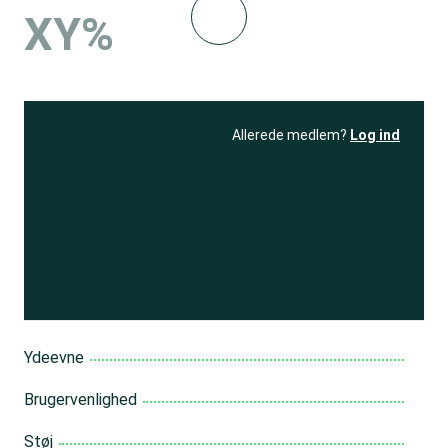
XY%
Allerede medlem?
Log ind
Se resultatet
og få adgang
til 150+ andre test
Bliv medlem
Ydeevne
Brugervenlighed
Støj