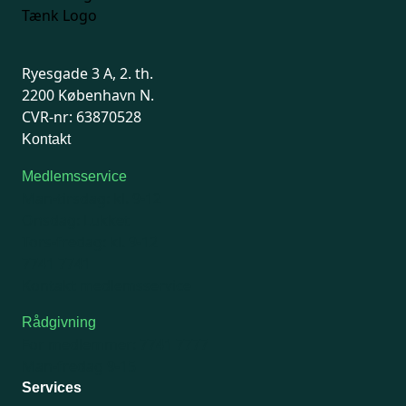
Ryesgade 3 A, 2. th.
2200 København N.
CVR-nr: 63870528
Kontakt
Medlemsservice
Man-tirsdag: kl. 9-12
Onsdag: Lukket
Tors-fredag: kl. 9-12
7741 7741
Kontakt medlemsservice
Rådgivning
For medlemmer: 7741 7777
Man-fredag 9-15
Services