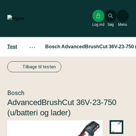
Gå
til
hovedindhold
Log ind
Søg
Menu
Test
···
Bosch AdvancedBrushCut 36V-23-750 (u/
Tilbage til testen
Bosch
AdvancedBrushCut 36V-23-750
(u/batteri og lader)