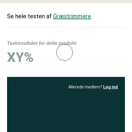
Se hele testen af
Græstrimmere
Testresultater for dette produkt
XY%
Allerede medlem?
Log ind
Se resultatet
og få adgang
til 150+ andre test
Bliv medlem