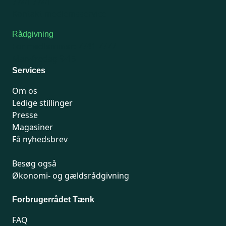
7741 7741
Kontakt medlemsservice
Rådgivning
For medlemmer: 7741 7777
Man-fredag 9-15
Services
Om os
Ledige stillinger
Presse
Magasiner
Få nyhedsbrev
Besøg også
Økonomi- og gældsrådgivning
Forbrugerrådet Tænk
FAQ