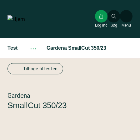
Gå
til
hovedindhold
Log ind
Søg
Menu
Test
···
Gardena SmallCut 350/23
Tilbage til testen
Gardena
SmallCut 350/23