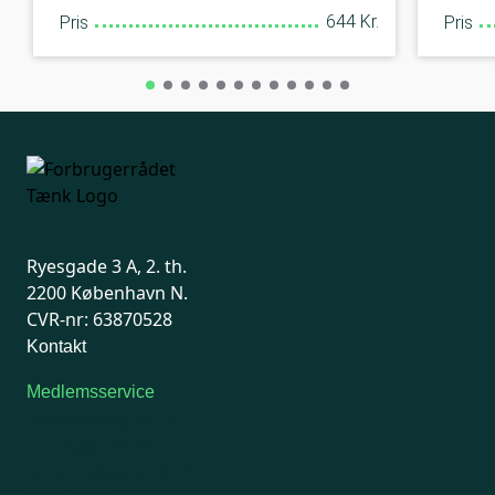
644 Kr.
Pris
Pris
Ryesgade 3 A, 2. th.
2200 København N.
CVR-nr: 63870528
Kontakt
Medlemsservice
Man-tirsdag: kl. 9-12
Onsdag: Lukket
Tors-fredag: kl. 9-12