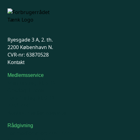
Ryesgade 3 A, 2. th.
2200 København N.
CVR-nr: 63870528
Kontakt
Medlemsservice
Man-tirsdag: kl. 9-12
Onsdag: Lukket
Tors-fredag: kl. 9-12
7741 7741
Kontakt medlemsservice
Rådgivning
For medlemmer: 7741 7777