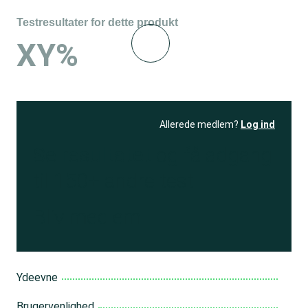
Testresultater for dette produkt
XY%
Allerede medlem?
Log ind
Se resultatet
og få adgang
til 150+ andre test
Bliv medlem
Ydeevne
Brugervenlighed