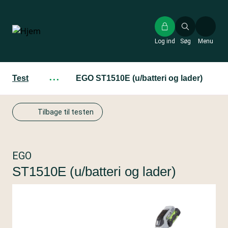
Gå
til
hovedindhold
Log ind
Søg
Menu
Test
···
EGO ST1510E (u/batteri og lader)
Tilbage til testen
EGO
ST1510E (u/batteri og lader)