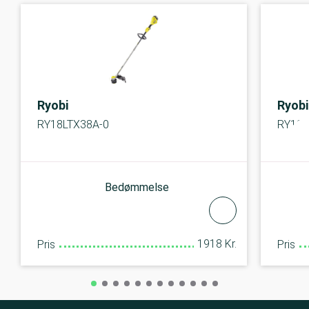
Ryobi
Ryobi
RY18LTX38A-0
RY18LT
Bedømmelse
1918 Kr.
Pris
Pris