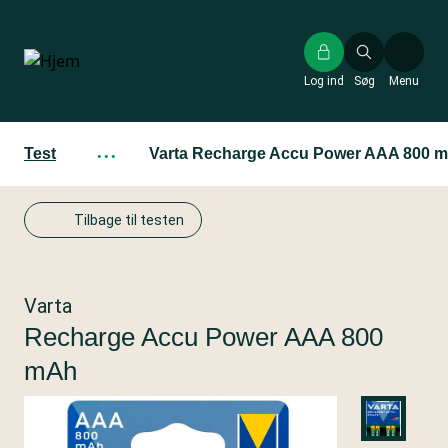
Gå
til
hovedindhold
Log ind
Søg
Menu
Test
···
Varta Recharge Accu Power AAA 800 
Tilbage til testen
Varta
Recharge Accu Power AAA 800
mAh