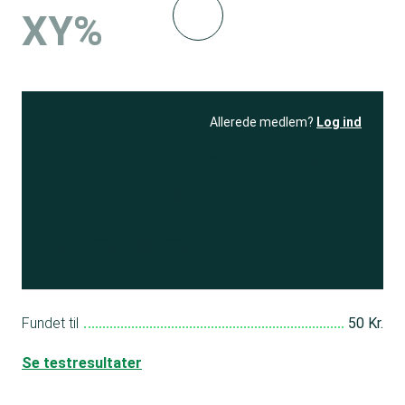
XY%
Allerede medlem?
Log ind
Se resultatet
og få adgang
til 150+ andre test
Bliv medlem
Fundet til
50 Kr.
Se testresultater