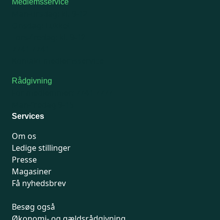
Medlemsservice
Man-tirsdag: kl. 9-12
Onsdag: Lukket
Tors-fredag: kl. 9-12
7741 7741
Kontakt medlemsservice
Rådgivning
For medlemmer: 7741 7777
Man-fredag 9-15
Services
Om os
Ledige stillinger
Presse
Magasiner
Få nyhedsbrev
Besøg også
Økonomi- og gældsrådgivning