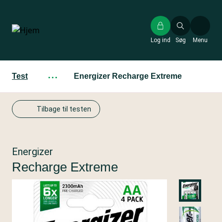
Gå
til
hovedindhold
Log ind
Søg
Menu
Test
···
Energizer Recharge Extreme
Tilbage til testen
Energizer
Recharge Extreme