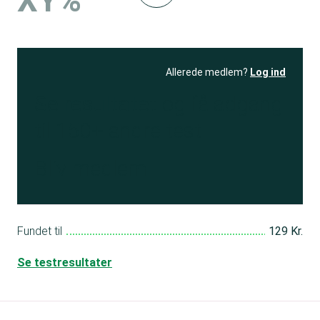
XY%
Allerede medlem?
Log ind
Se resultatet
og få adgang
til 150+ andre test
Bliv medlem
Fundet til
129 Kr.
Se testresultater