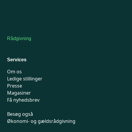
Onsdag: Lukket
Tors-fredag: kl. 9-12
7741 7741
Kontakt medlemsservice
Rådgivning
For medlemmer: 7741 7777
Man-fredag 9-15
Services
Om os
Ledige stillinger
Presse
Magasiner
Få nyhedsbrev
Besøg også
Økonomi- og gældsrådgivning