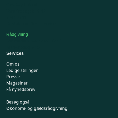
Onsdag: Lukket
Tors-fredag: kl. 9-12
7741 7741
Kontakt medlemsservice
Rådgivning
For medlemmer: 7741 7777
Man-fredag 9-15
Services
Om os
Ledige stillinger
Presse
Magasiner
Få nyhedsbrev
Besøg også
Økonomi- og gældsrådgivning