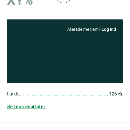
XY%
Allerede medlem?
Log ind
Se resultatet
og få adgang
til 150+ andre test
Bliv medlem
Fundet til
126 Kr.
Se testresultater