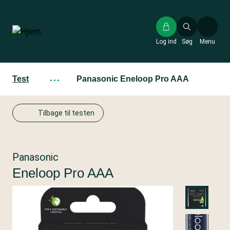
Gå
til
hovedindhold
Log ind
Søg
Menu
Test
···
Panasonic Eneloop Pro AAA
Tilbage til testen
Panasonic
Eneloop Pro AAA