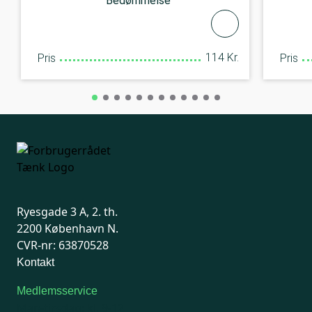
Bedømmelse
114 Kr.
Pris
Pris
Ryesgade 3 A, 2. th.
2200 København N.
CVR-nr: 63870528
Kontakt
Medlemsservice
Man-tirsdag: kl. 9-12