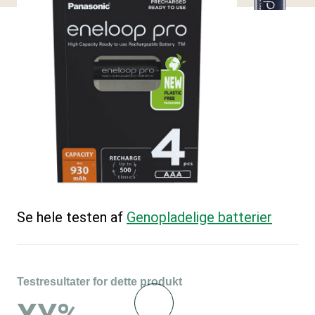
Se hele testen af
Genopladelige batterier
Testresultater for dette produkt