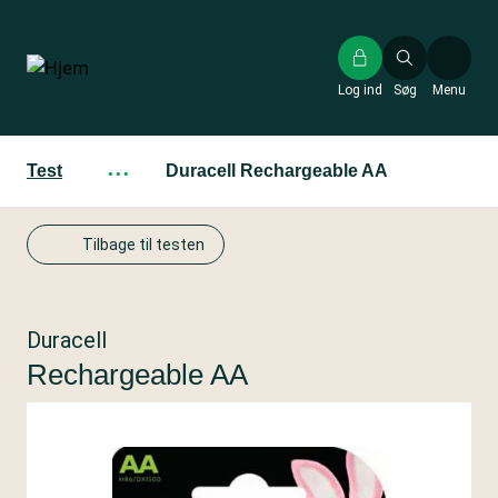
Gå
til
hovedindhold
Log ind
Søg
Menu
Test
···
Duracell Rechargeable AA
Tilbage til testen
Duracell
Rechargeable AA