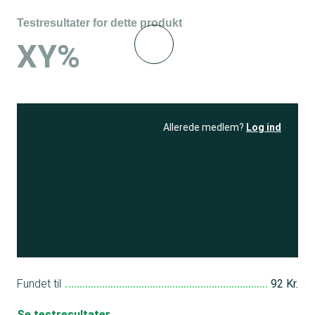
Testresultater for dette produkt
XY%
Allerede medlem?
Log ind
Se resultatet
og få adgang
til 150+ andre test
Bliv medlem
Fundet til
92 Kr.
Se testresultater