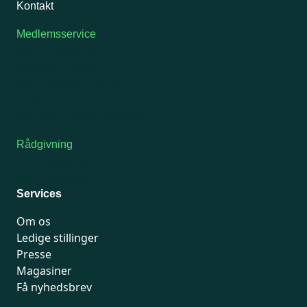
Kontakt
Medlemsservice
Man-tirsdag: kl. 9-12
Onsdag: Lukket
Tors-fredag: kl. 9-12
7741 7741
Kontakt medlemsservice
Rådgivning
For medlemmer: 7741 7777
Man-fredag 9-15
Services
Om os
Ledige stillinger
Presse
Magasiner
Få nyhedsbrev