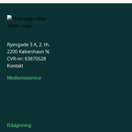
Ryesgade 3 A, 2. th.
2200 København N.
CVR-nr: 63870528
Kontakt
Medlemsservice
Man-tirsdag: kl. 9-12
Onsdag: Lukket
Tors-fredag: kl. 9-12
7741 7741
Kontakt medlemsservice
Rådgivning