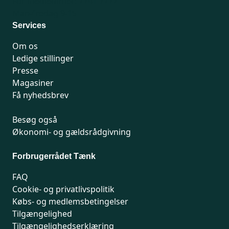
For medlemmer: 7741 7777
Man-fredag 9-15
Services
Om os
Ledige stillinger
Presse
Magasiner
Få nyhedsbrev
Besøg også
Økonomi- og gældsrådgivning
Forbrugerrådet Tænk
FAQ
Cookie- og privatlivspolitik
Købs- og medlemsbetingelser
Tilgængelighed
Tilgængelighedserklæring