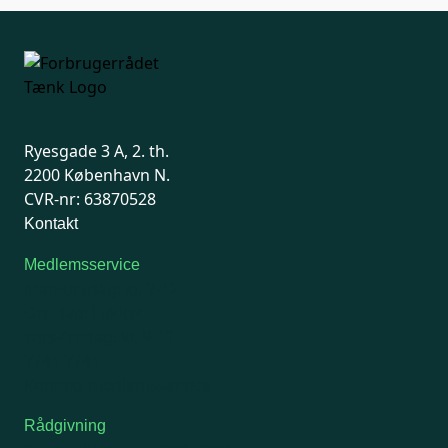
Ryesgade 3 A, 2. th.
2200 København N.
CVR-nr: 63870528
Kontakt
Medlemsservice
Man-tirsdag: kl. 9-12
Onsdag: Lukket
Tors-fredag: kl. 9-12
7741 7741
Kontakt medlemsservice
Rådgivning