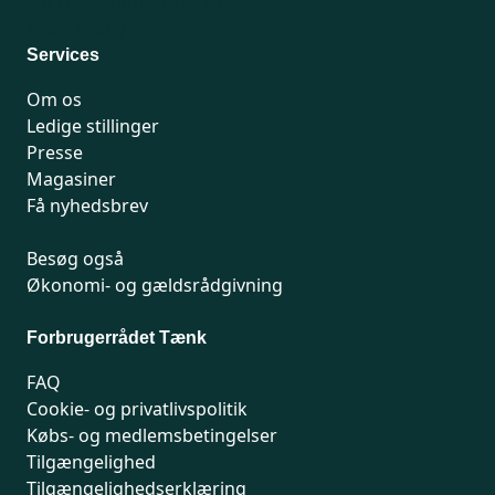
For medlemmer: 7741 7777
Man-fredag 9-15
Services
Om os
Ledige stillinger
Presse
Magasiner
Få nyhedsbrev
Besøg også
Økonomi- og gældsrådgivning
Forbrugerrådet Tænk
FAQ
Cookie- og privatlivspolitik
Købs- og medlemsbetingelser
Tilgængelighed
Tilgængelighedserklæring