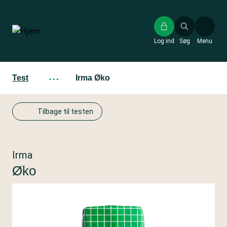
Gå
til
hovedindhold
Log ind
Søg
Menu
Test
···
Irma Øko
Tilbage til testen
Irma
Øko