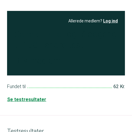
Allerede medlem?
Log ind
Se resultatet
og få adgang
til 150+ andre test
Bliv medlem
Fundet til
62 Kr.
Se testresultater
Testresultater