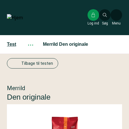
Gå
til
hovedindhold
Log ind
Søg
Menu
Test
···
Merrild Den originale
Tilbage til testen
Merrild
Den originale