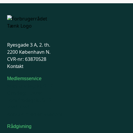
Ryesgade 3 A, 2. th.
2200 København N.
CVR-nr: 63870528
Kontakt
Medlemsservice
Man-tirsdag: kl. 9-12
Onsdag: Lukket
Tors-fredag: kl. 9-12
7741 7741
Kontakt medlemsservice
Rådgivning