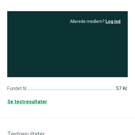
Allerede medlem?
Log ind
Se resultatet
og få adgang
til 150+ andre test
Bliv medlem
Fundet til
57 Kr.
Se testresultater
Testresultater