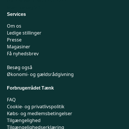
For medlemmer: 7741 7777
Man-fredag 9-15
Services
Om os
Ledige stillinger
Presse
Magasiner
Få nyhedsbrev
Besøg også
Økonomi- og gældsrådgivning
Forbrugerrådet Tænk
FAQ
Cookie- og privatlivspolitik
Købs- og medlemsbetingelser
Tilgængelighed
Tilgængelighedserklæring