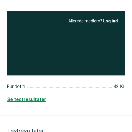
Allerede medlem?
Log ind
Se resultatet
og få adgang
til 150+ andre test
Bliv medlem
Fundet til
42 Kr.
Se testresultater
Testresultater