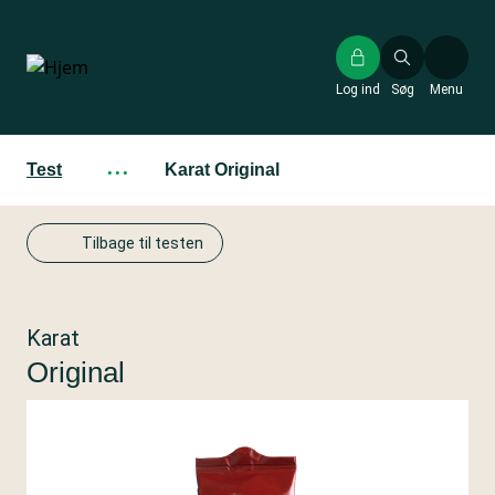
Gå
til
hovedindhold
Log ind
Søg
Menu
Test
···
Karat Original
Tilbage til testen
Karat
Original