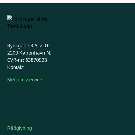
Ryesgade 3 A, 2. th.
2200 København N.
CVR-nr: 63870528
Kontakt
Medlemsservice
Man-tirsdag: kl. 9-12
Onsdag: Lukket
Tors-fredag: kl. 9-12
7741 7741
Kontakt medlemsservice
Rådgivning