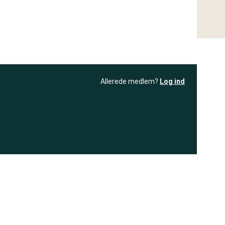
Allerede medlem?
Log ind
resultatet
Bliv medlem
få adgang til
+ andre test