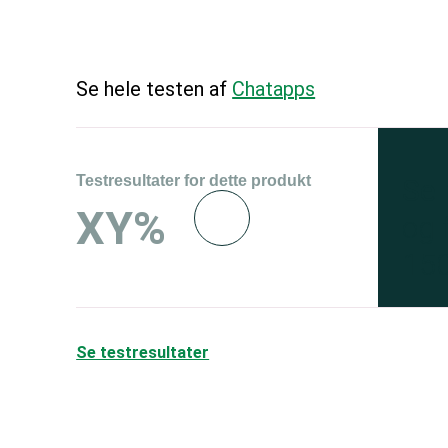
Se hele testen af
Chatapps
Testresultater for dette produkt
Se 
XY%
og 
150
Se testresultater