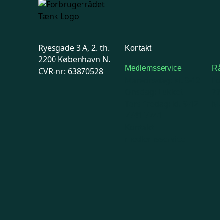
Ryesgade 3 A, 2. th.
Kontakt
2200 København N.
Medlemsservice
Rå
CVR-nr: 63870528
Man-tirsdag: kl. 9-12
F
Onsdag: Lukket
7
Tors-fredag: kl. 9-12
Ma
7741 7741
Kontakt
medlemsservice