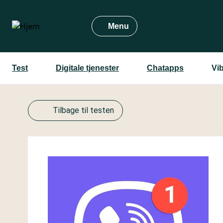
Gå
til
Menu
hovedindhold
Test
Digitale tjenester
Chatapps
Vib
Tilbage til testen