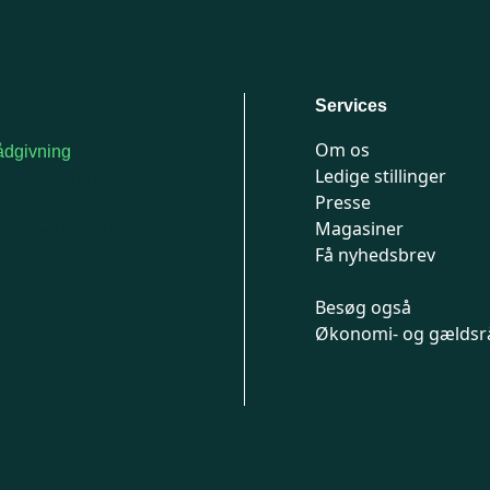
Services
Om os
dgivning
Ledige stillinger
or medlemmer: 7741
Presse
777
Magasiner
n-fredag 9-15
Få nyhedsbrev
Besøg også
Økonomi- og gældsr